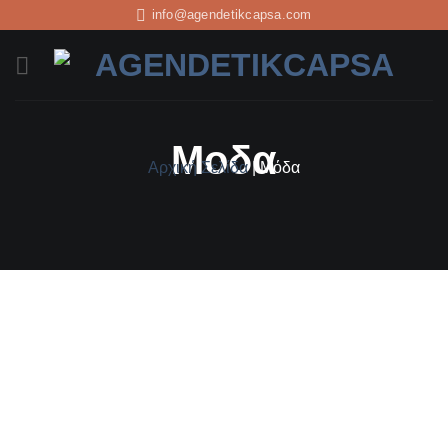
info@agendetikcapsa.com
Μοδα
Αρχική Σελίδα
|
Μόδα